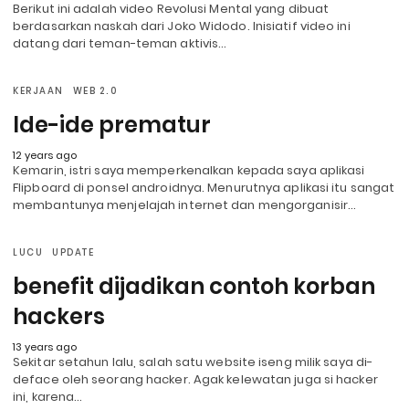
Berikut ini adalah video Revolusi Mental yang dibuat
berdasarkan naskah dari Joko Widodo. Inisiatif video ini
datang dari teman-teman aktivis…
KERJAAN
WEB 2.0
Ide-ide prematur
12 years ago
Kemarin, istri saya memperkenalkan kepada saya aplikasi
Flipboard di ponsel androidnya. Menurutnya aplikasi itu sangat
membantunya menjelajah internet dan mengorganisir…
LUCU
UPDATE
benefit dijadikan contoh korban
hackers
13 years ago
Sekitar setahun lalu, salah satu website iseng milik saya di-
deface oleh seorang hacker. Agak kelewatan juga si hacker
ini, karena…